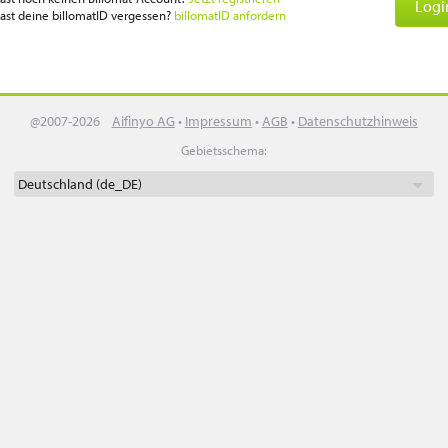
Logi
ast deine billomatID vergessen?
billomatID anfordern
@2007-2026
Aifinyo AG
•
Impressum
•
AGB
•
Datenschutzhinweis
Gebietsschema: